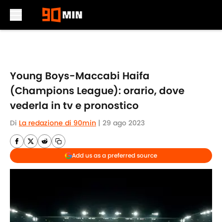
Skip to main content
Young Boys-Maccabi Haifa
(Champions League): orario, dove
vederla in tv e pronostico
Di
La redazione di 90min
|
29 ago 2023
Add us as a preferred source