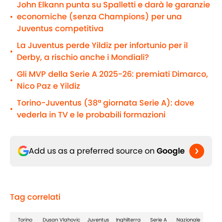
John Elkann punta su Spalletti e darà le garanzie
economiche (senza Champions) per una
•
Juventus competitiva
La Juventus perde Yildiz per infortunio per il
•
Derby, a rischio anche i Mondiali?
Gli MVP della Serie A 2025-26: premiati Dimarco,
•
Nico Paz e Yildiz
Torino-Juventus (38ª giornata Serie A): dove
•
vederla in TV e le probabili formazioni
Add us as a preferred source on
Google
Tag correlati
Torino
Dusan Vlahovic
Juventus
Inghilterra
Serie A
Nazionale