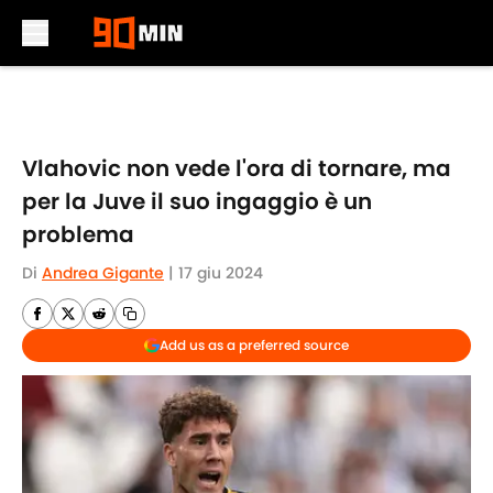
Skip to main content
Vlahovic non vede l'ora di tornare, ma
per la Juve il suo ingaggio è un
problema
Di
Andrea Gigante
|
17 giu 2024
Add us as a preferred source