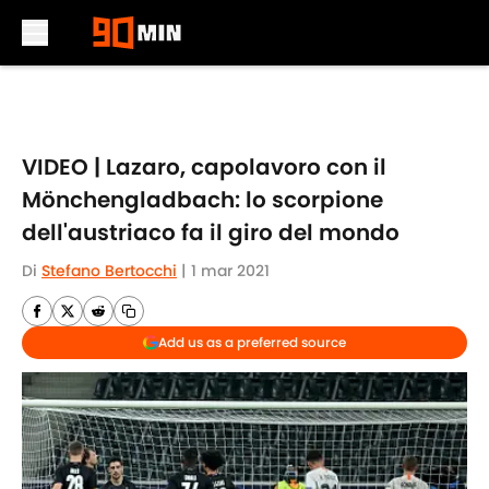
Skip to main content
VIDEO | Lazaro, capolavoro con il
Mönchengladbach: lo scorpione
dell'austriaco fa il giro del mondo
Di
Stefano Bertocchi
|
1 mar 2021
Add us as a preferred source