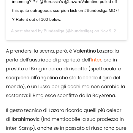
incoming? ?‍♂️ @Borussia's @LazaroValentino pulled off
this quite outrageous scorpion kick on #Bundesliga MD7!
? Rate it out of 100 below.
A post shared by
Bundesliga
(@bundesliga) on
Nov 9, 2020 at 11:01pm PST
A prendersi la scena, però, è
Valentino Lazaro:
la
perla dell'austriaco di proprietà dell'
Inter
, ora in
prestito al Bmg in cerca di riscatto (spettacolare
scorpione all'angolino
che sta facendo il giro del
mondo), è un lusso per gli occhi ma non cambia la
sostanza: il Bmg esce sconfitto dalla BayArena.
Il gesto tecnico di Lazaro ricorda quelli più celebri
di
Ibrahimovic
(indimenticabile la sua prodezza in
Inter-Samp), anche se in passato ci riuscirono pure