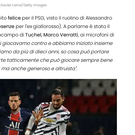
| Xavier Laine/Getty Images
bito
felice
per il PSG, visto il ruolino di Alessandro
esenze
per l'ex giallorosso). A parlarne è stato il
rocampo di
Tuchel
,
Marco
Verratti
, ai microfoni di
 giocavamo contro e abbiamo iniziato insieme
sciamo da più di dieci anni, so cosa può portare
forte tatticamente che può giocare sempre bene
e, ma anche generoso e altruista".