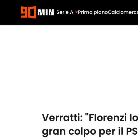
Serie A
Primo piano
Calciomerc
Skip to main content
Verratti: "Florenzi
gran colpo per il P