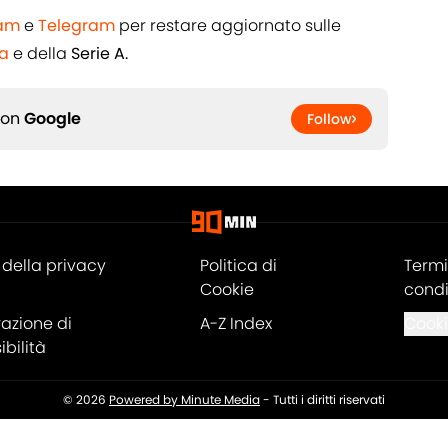
ram
e
Telegram
per restare aggiornato sulle
a
e della
Serie A.
 on
Google
Follow
della privacy
Politica di
Termi
Cookie
condi
razione di
A-Z Index
Cooki
bilità
© 2026
Powered by Minute Media
-
Tutti i diritti riservati