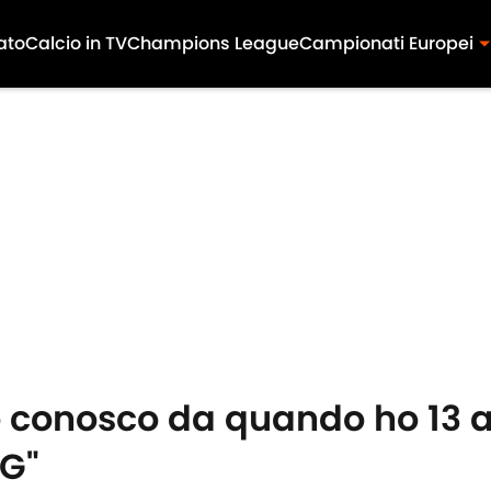
ato
Calcio in TV
Champions League
Campionati Europei
 lo conosco da quando ho 13 a
SG"