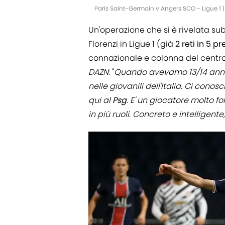
Paris Saint-Germain v Angers SCO - Ligue 1 
Un'operazione che si è rivelata su
Florenzi in Ligue 1 (già
2 reti
in 5 pr
connazionale e colonna del cent
DAZN
: "
Quando avevamo 13/14 anni
nelle giovanili dell'Italia. Ci cono
qui al
Psg
. E' un giocatore molto 
in più ruoli. Concreto e intelligent