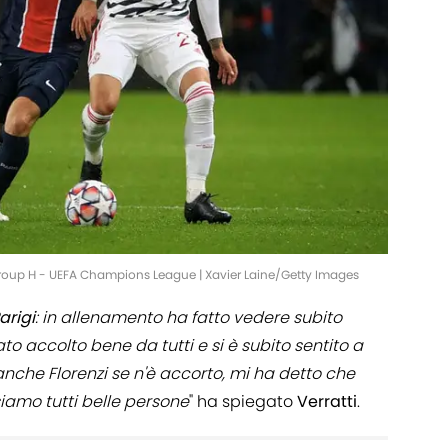
roup H - UEFA Champions League | Xavier Laine/Getty Images
arigi
: in allenamento ha fatto vedere subito
o accolto bene da tutti e si è subito sentito a
che Florenzi se n'è accorto, mi ha detto che
siamo tutti belle persone
" ha spiegato
Verratti
.