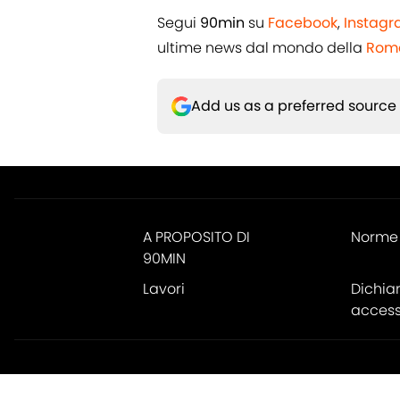
Segui
90min
su
Facebook
,
Instag
ultime news dal mondo della
Rom
Add us as a preferred source
A PROPOSITO DI
Norme 
90MIN
Lavori
Dichia
accessi