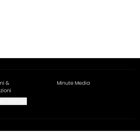
ni &
Minute Media
zioni
es Settings