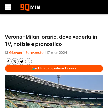
Skip to main content
Verona-Milan: orario, dove vederla in
TV, notizie e pronostico
Di
Giovanni Benvenuto
|
17 mar 2024
Add us as a preferred source