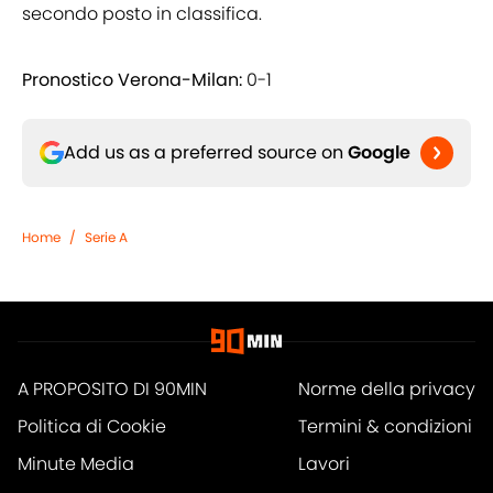
secondo posto in classifica.
Pronostico Verona-Milan:
0-1
Add us as a preferred source on
Google
Home
/
Serie A
A PROPOSITO DI 90MIN
Norme della privacy
Politica di Cookie
Termini & condizioni
Minute Media
Lavori