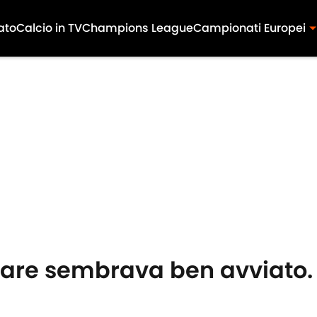
ato
Calcio in TV
Champions League
Campionati Europei
fare sembrava ben avviato. 