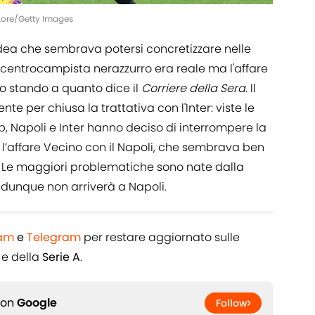
a Lore/Getty Images
idea che sembrava potersi concretizzare nelle
il centrocampista nerazzurro era reale ma l'affare
 stando a quanto dice il
Corriere della Sera
. Il
 per chiusa la trattativa con l'Inter: viste le
club, Napoli e Inter hanno deciso di interrompere la
e l’affare Vecino con il Napoli, che sembrava ben
no. Le maggiori problematiche sono nate dalla
 dunque non arriverà a Napoli.
ram
e
Telegram
per restare aggiornato sulle
e della
Serie A
.
 on
Google
Follow