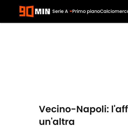
Serie A
Primo piano
Calciomerc
Skip to main content
Vecino-Napoli: l'af
un'altra