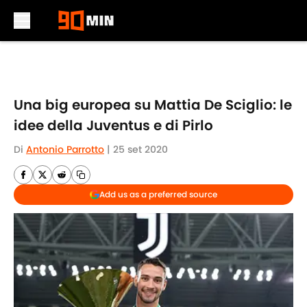
Skip to main content
Una big europea su Mattia De Sciglio: le
idee della Juventus e di Pirlo
Di
Antonio Parrotto
|
25 set 2020
Add us as a preferred source