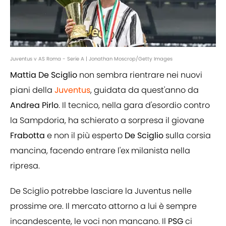
Juventus v AS Roma - Serie A | Jonathan Moscrop/Getty Images
Mattia De Sciglio
non sembra rientrare nei nuovi
piani della
Juventus
, guidata da quest'anno da
Andrea Pirlo
. Il tecnico, nella gara d'esordio contro
la Sampdoria, ha schierato a sorpresa il giovane
Frabotta
e non il più esperto
De Sciglio
sulla corsia
mancina, facendo entrare l'ex milanista nella
ripresa.
De Sciglio potrebbe lasciare la Juventus nelle
prossime ore. Il mercato attorno a lui è sempre
incandescente, le voci non mancano. Il
PSG
ci