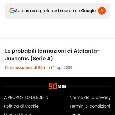
Add us as a preferred source on
Google
Le probabili formazioni di Atalanta-
Juventus (Serie A)
Di
La redazione di 90min
|
11 apr 2026
A PROPOSITO DI 90MIN
Norme della privacy
Politica di Cookie
Termini & condizioni
Minute Media
Lavori