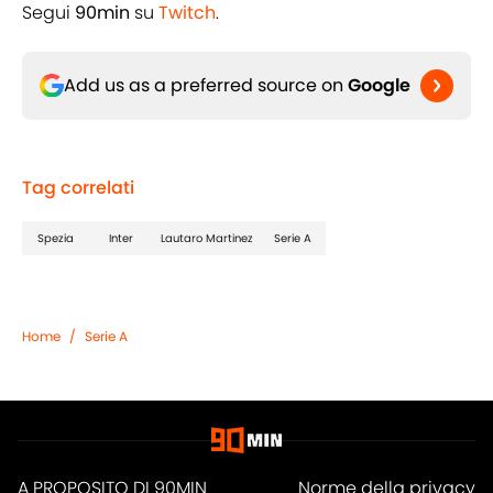
Segui
90min
su
Twitch
.
Add us as a preferred source on
Google
Tag correlati
Spezia
Inter
Lautaro Martinez
Serie A
Home
/
Serie A
A PROPOSITO DI 90MIN
Norme della privacy