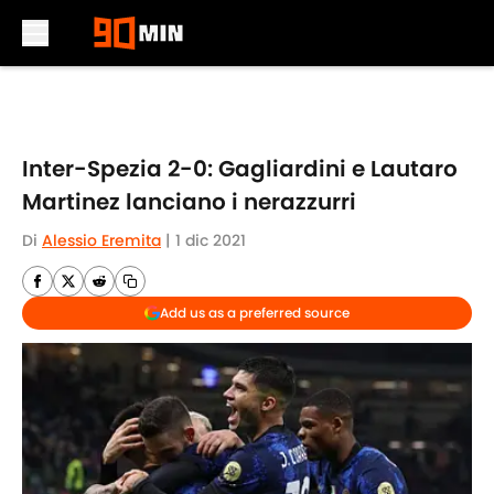
Skip to main content
Inter-Spezia 2-0: Gagliardini e Lautaro
Martinez lanciano i nerazzurri
Di
Alessio Eremita
|
1 dic 2021
Add us as a preferred source