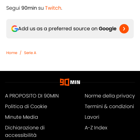
Segui
90min
su
Twitch
.
Add us as a preferred source on
Google
Home
/
Serie A
A PROPOSITO DI 90MIN
Norme della privacy
Politica di Cookie
Termini & condizioni
Minute Media
Lavori
Dichiarazione di
A-Z Index
accessibilità