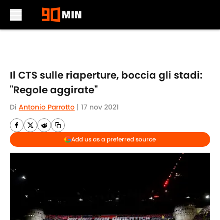
Skip to main content
Il CTS sulle riaperture, boccia gli stadi:
"Regole aggirate"
Di
Antonio Parrotto
|
17 nov 2021
Add us as a preferred source