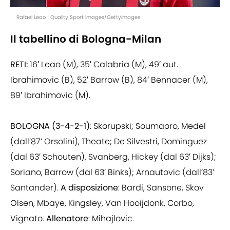
Rafael Leao | Quality Sport Images/GettyImages
Il tabellino di Bologna-Milan
RETI:
16′ Leao (M), 35′ Calabria (M), 49′ aut.
Ibrahimovic (B), 52′ Barrow (B), 84′ Bennacer (M),
89′ Ibrahimovic (M).
BOLOGNA
(3-4-2-1)
: Skorupski; Soumaoro, Medel
(dall’87’ Orsolini), Theate; De Silvestri, Dominguez
(dal 63′ Schouten), Svanberg, Hickey (dal 63′ Dijks);
Soriano, Barrow (dal 63′ Binks); Arnautovic (dall’83’
Santander).
A disposizione
: Bardi, Sansone, Skov
Olsen, Mbaye, Kingsley, Van Hooijdonk, Corbo,
Vignato.
Allenatore
: Mihajlovic.