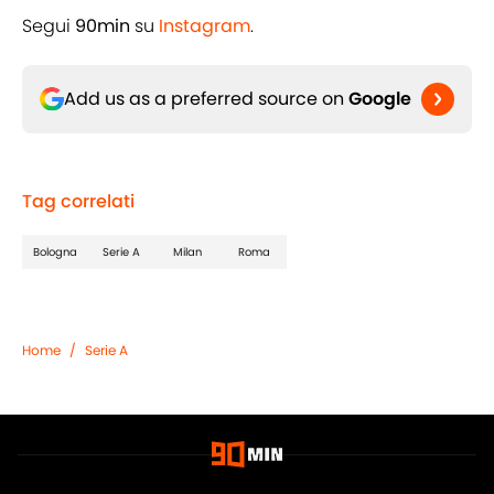
Segui
90min
su
Instagram
.
Add us as a preferred source on
Google
Tag correlati
Bologna
Serie A
Milan
Roma
Home
/
Serie A