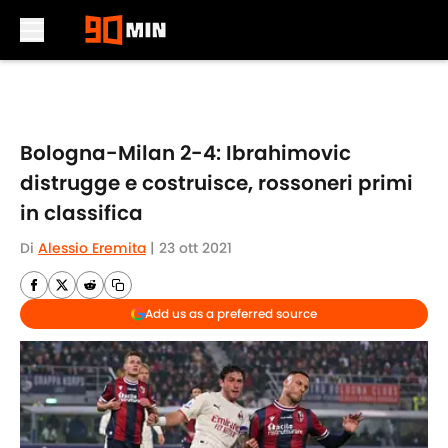
Skip to main content
Bologna-Milan 2-4: Ibrahimovic
distrugge e costruisce, rossoneri primi
in classifica
Di
Alessio Eremita
|
23 ott 2021
Add us as a preferred source