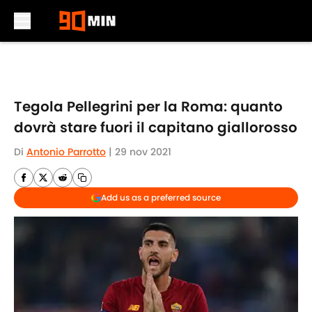
Skip to main content
Tegola Pellegrini per la Roma: quanto
dovrà stare fuori il capitano giallorosso
Di
Antonio Parrotto
|
29 nov 2021
Add us as a preferred source