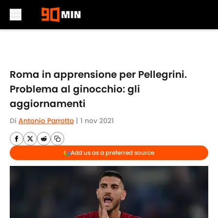
Skip to main content
Roma in apprensione per Pellegrini.
Problema al ginocchio: gli
aggiornamenti
Di
Antonio Parrotto
|
1 nov 2021
Add us as a preferred source