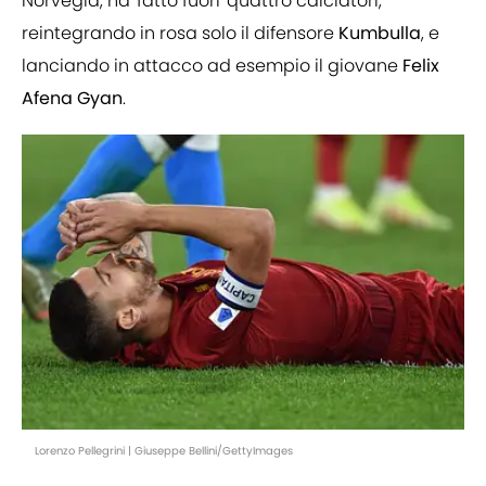
Norvegia, ha 'fatto fuori' quattro calciatori,
reintegrando in rosa solo il difensore
Kumbulla
, e
lanciando in attacco ad esempio il giovane
Felix
Afena Gyan
.
Lorenzo Pellegrini | Giuseppe Bellini/GettyImages