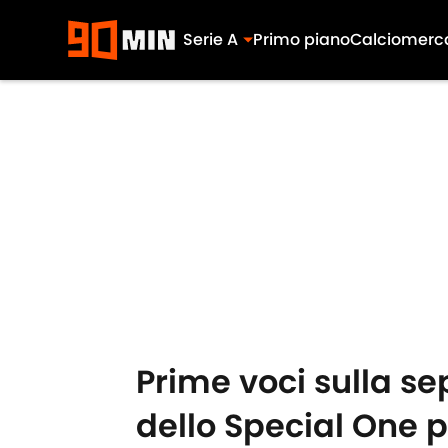
Serie A
Primo piano
Calciomerc
Skip to main content
Prime voci sulla se
dello Special One pe