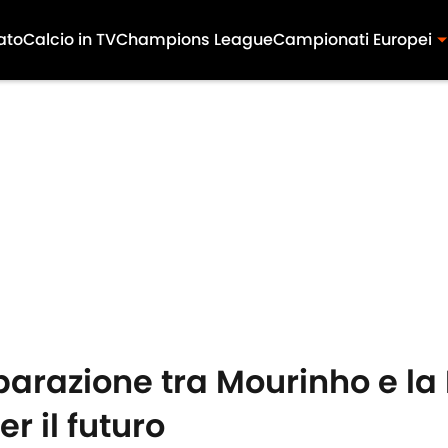
ato
Calcio in TV
Champions League
Campionati Europei
parazione tra Mourinho e la 
r il futuro