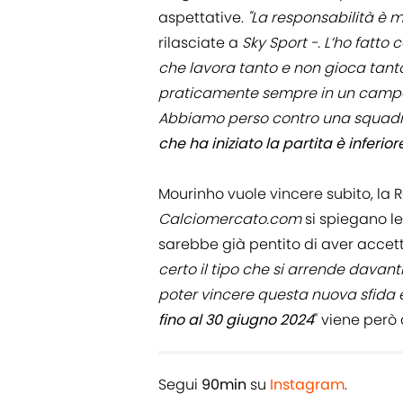
aspettative.
"La responsabilità è m
rilasciate a
Sky Sport -. L’ho fatt
che lavora tanto e non gioca tanto 
praticamente sempre in un campo a
Abbiamo perso contro una squadra
che ha iniziato la partita è inferio
Mourinho vuole vincere subito, la
Calciomercato.com
si spiegano le
sarebbe già pentito di aver accettat
certo il tipo che si arrende davanti 
poter vincere questa nuova sfida
fino al 30 giugno 2024
" viene però
Segui
90min
su
Instagram
.