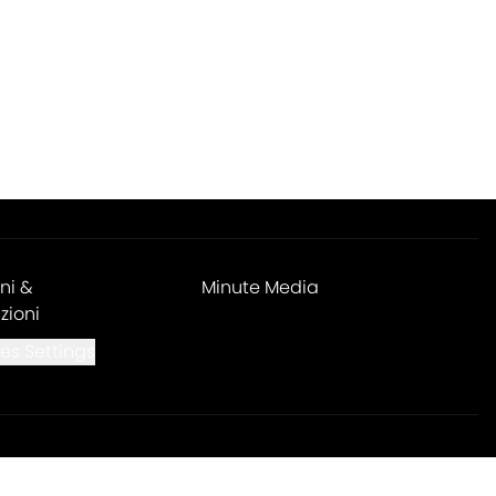
ni &
Minute Media
zioni
es Settings