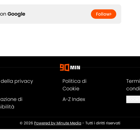
 on
Google
Follow
della privacy
Politica di
Termi
Cookie
condi
razione di
A-Z Index
Cooki
bilità
© 2026
Powered by Minute Media
-
Tutti i diritti riservati