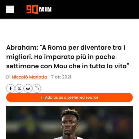
Skip to main content
Abraham: "A Roma per diventare tra i
migliori. Ho imparato più in poche
settimane con Mou che in tutta la vita"
Di
Niccolò Mariotto
|
7 ott 2021
Add us as a preferred source