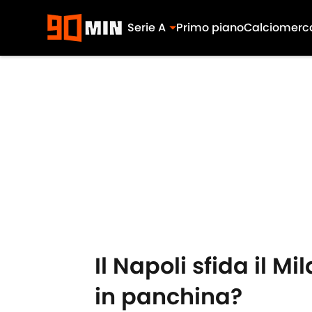
Serie A
Primo piano
Calciomerc
Skip to main content
Il Napoli sfida il 
in panchina?