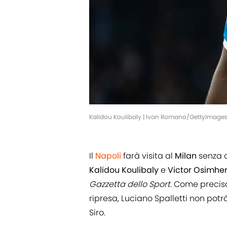
Kalidou Koulibaly | Ivan Romano/GettyImage
Il
Napoli
farà visita al
Milan
senza a
Kalidou Koulibaly
e
Victor Osimhe
Gazzetta dello Sport.
Come precis
ripresa, Luciano Spalletti non potr
Siro.