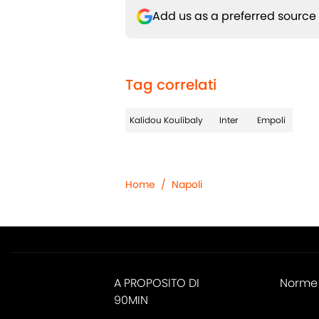
Add us as a preferred source
Tag correlati
Kalidou Koulibaly
Inter
Empoli
Home
/
Napoli
A PROPOSITO DI
Norme 
90MIN