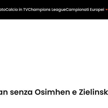
ato
Calcio in TV
Champions League
Campionati Europei
Milan senza Osimhen e Zielins