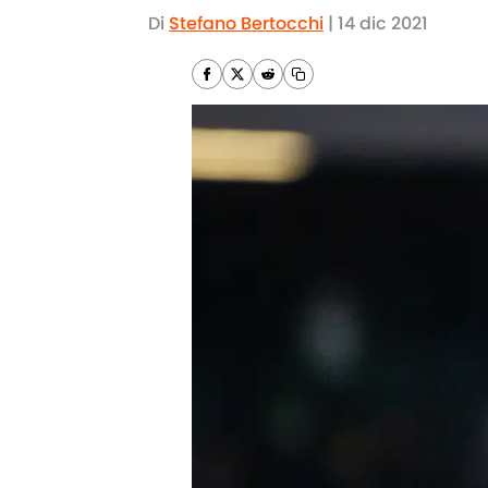
Di
Stefano Bertocchi
|
14 dic 2021