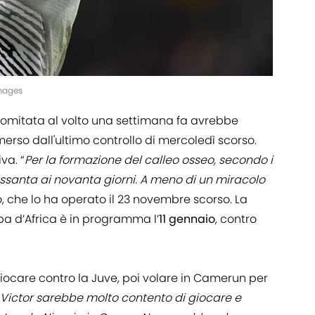
mages
gomitata al volto una settimana fa avrebbe
erso dall'ultimo controllo di mercoledì scorso.
va. “
Per la formazione del calleo osseo, secondo i
essanta ai novanta giorni. A meno di un miracolo
ro, che lo ha operato il 23 novembre scorso. La
pa d’Africa è in programma l’
11 gennaio
, contro
iocare contro la Juve, poi volare in Camerun per
Victor sarebbe molto contento di giocare e