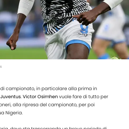
s
di campionato, in particolare alla prima in
a
Juventus
.
Victor
Osimhen
vuole fare di tutto per
neri, alla ripresa del campionato, per poi
ua Nigeria.
igeria, dove sta trascorrendo un breve periodo di