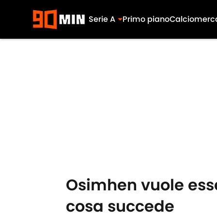
Serie A
Primo piano
Calciomerc
Skip to main content
Osimhen vuole esse
cosa succede