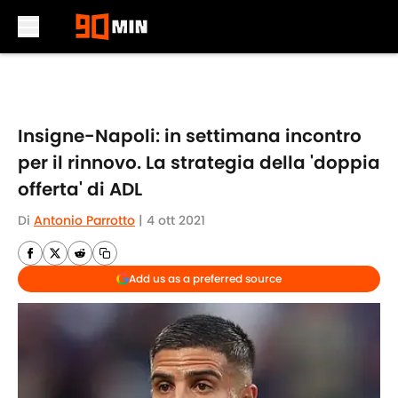
Skip to main content
Insigne-Napoli: in settimana incontro
per il rinnovo. La strategia della 'doppia
offerta' di ADL
Di
Antonio Parrotto
|
4 ott 2021
Add us as a preferred source