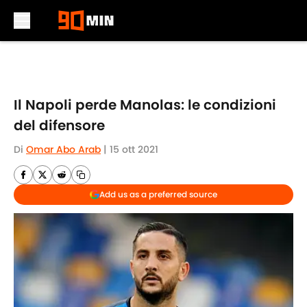
Skip to main content
Il Napoli perde Manolas: le condizioni
del difensore
Di
Omar Abo Arab
|
15 ott 2021
Add us as a preferred source