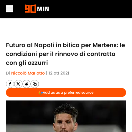
Skip to main content
Futuro al Napoli in bilico per Mertens: le
condizioni per il rinnovo di contratto
con gli azzurri
Di
Niccolò Mariotto
|
12 ott 2021
Add us as a preferred source