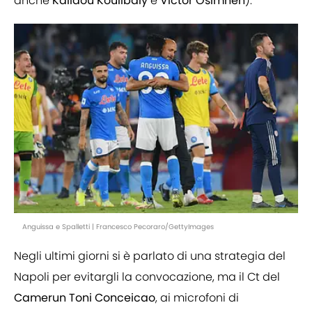
anche
Kalidou
Koulibaly
e
Victor
Osimhen
).
Anguissa e Spalletti | Francesco Pecoraro/GettyImages
Negli ultimi giorni si è parlato di una strategia del
Napoli per evitargli la convocazione, ma il Ct del
Camerun
Toni
Conceicao
, ai microfoni di