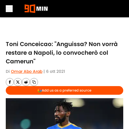
Skip to main content
Toni Conceicao: "Anguissa? Non vorrà
restare a Napoli, lo convocherò col
Camerun"
Di
Omar Abo Arab
|
6 ott 2021
Add us as a preferred source