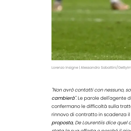
Lorenzo Insigne | Alessandro Sabattini/Getty
"Non avrò contatti con nessuno, s
cambierà
".
Le parole dell'agente d
confermano le difficoltà sulla tratt
rinnovo di contratto in scadenza i
proposta
, De Laurentiis dice que
stata la sua offerta e perché il gioc