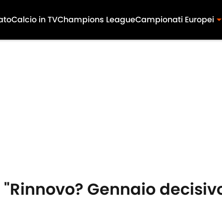
ato
Calcio in TV
Champions League
Campionati Europei
: "Rinnovo? Gennaio decisiv