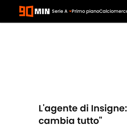
Serie A
Primo piano
Calciomerc
Skip to main content
L'agente di Insigne
cambia tutto"