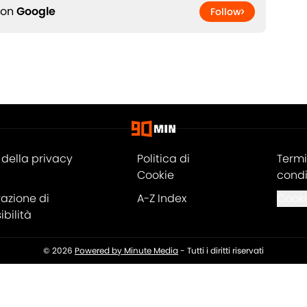
 on
Google
Follow
della privacy
Politica di
Termi
Cookie
condi
razione di
A-Z Index
Cooki
bilità
© 2026
Powered by Minute Media
-
Tutti i diritti riservati