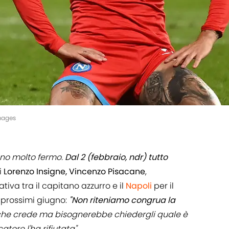
Images
ono molto fermo.
Dal 2 (febbraio, ndr) tutto
i
Lorenzo Insigne, Vincenzo Pisacane
,
ativa tra il capitano azzurro e il
Napoli
per il
l prossimi giugno:
"Non riteniamo congrua la
l che crede ma bisognerebbe chiedergli quale è
atore l'ha rifiutata".