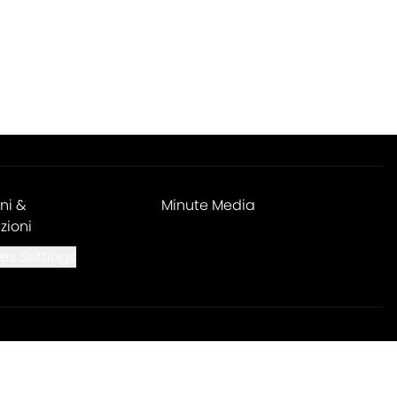
ni &
Minute Media
zioni
es Settings