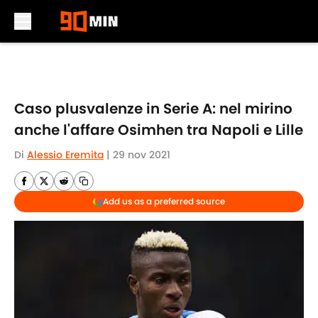
Skip to main content
Caso plusvalenze in Serie A: nel mirino
anche l'affare Osimhen tra Napoli e Lille
Di
Alessio Eremita
|
29 nov 2021
Add us as a preferred source