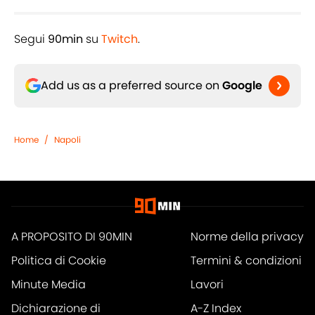
Segui
90min
su
Twitch
.
Add us as a preferred source on
Google
Home
/
Napoli
A PROPOSITO DI 90MIN
Norme della privacy
Politica di Cookie
Termini & condizioni
Minute Media
Lavori
Dichiarazione di
A-Z Index