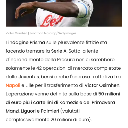
Victor Osimhen | Jonathan Moscrop/GettyImages
L'
indagine
Prisma
sulle plusvalenze fittizie sta
facendo tremare la
Serie A
. Sotto la lente
d'ingrandimento della Procura non ci sarebbero
solamente le 42 operazioni di mercato completate
dalla
Juventus
, bensì anche l'onerosa trattativa tra
Napoli
e
Lille
per il trasferimento di
Victor Osimhen
.
L'operazione venne definita sulla base di
50 milioni
di euro più i cartellini di Karnezis e dei Primavera
Manzi
,
Liguori e Palmieri
(valutati
complessivamente 20 milioni di euro).