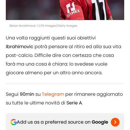
Zlatan Ibrahimovic | CPS Images/Getty Images
Una volta raggiunti questi suoi obiettivi
Ibrahimovic
potrà pensare al ritiro ed alla sua vita
post-calcio. Difficile dire con certezza che cosa
farà ma una cosa è chiara: lo svedese vuole
giocare almeno per un altro anno ancora.
Segui
90min
su
Telegram
per rimanere aggiornato
su tutte le ultime novità di
Serie A
.
Add us as a preferred source on
Google