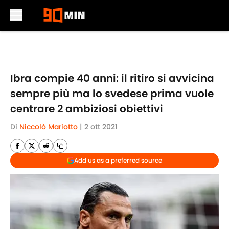
Skip to main content
Ibra compie 40 anni: il ritiro si avvicina
sempre più ma lo svedese prima vuole
centrare 2 ambiziosi obiettivi
Di
Niccolò Mariotto
|
2 ott 2021
Add us as a preferred source