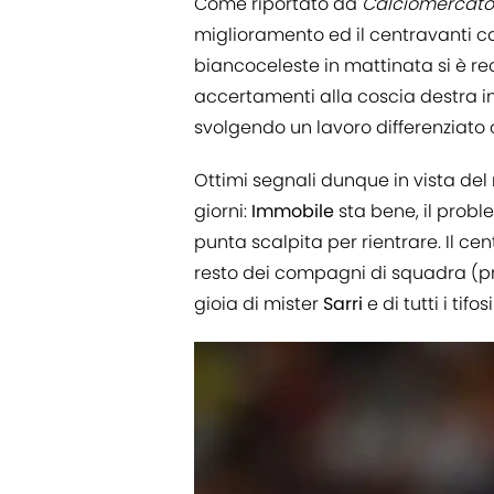
Come riportato da
Calciomercat
miglioramento ed il centravanti c
biancoceleste in mattinata si è re
accertamenti alla coscia destra in
svolgendo un lavoro differenziato 
Ottimi segnali dunque in vista del
giorni:
Immobile
sta bene, il prob
punta scalpita per rientrare. Il c
resto dei compagni di squadra (pr
gioia di mister
Sarri
e di tutti i tifo