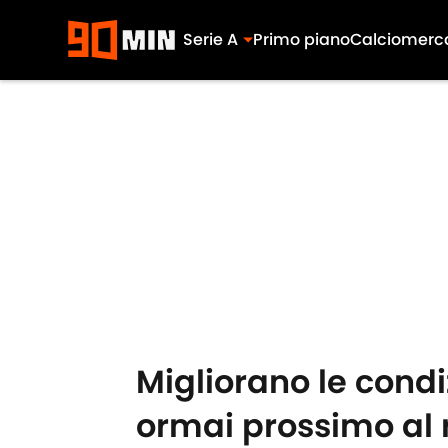
Serie A
Primo piano
Calciomerc
Skip to main content
Migliorano le condiz
ormai prossimo al 