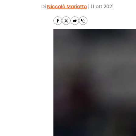
Di
Niccolò Mariotto
|
11 ott 2021