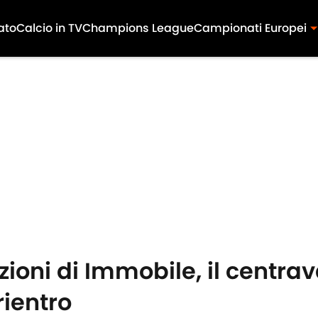
ato
Calcio in TV
Champions League
Campionati Europei
ioni di Immobile, il centrav
rientro