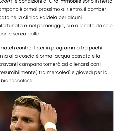
o.com
, le condizioni di
Ciro Immobile
sono in netto
ampano è ormai prossimo al rientro. Il bomber
cato nella clinica Paideia per alcuni
fortunata e, nel pomeriggio, si è allenato da solo
con e senza palla.
 match contro l'Inter in programma tra pochi
lema alla coscia è ormai acqua passata e la
entravanti campano tornerà ad allenarsi con il
esumibilmente) tra mercoledì e giovedì per la
si biancocelesti.