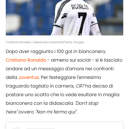
Cristiano Ronaldo | Alessandro Sabattini/Getty Images
Dopo aver raggiunto i 100 gol in bianconero,
Cristiano Ronaldo
- almeno sui social - si è lasciato
andare ad un messaggio d'amore nei confronti
della
Juventus
. Per festeggiare l'ennesimo
traguardo tagliato in carriera,
CR7
ha deciso di
postare uno scatto che lo vede esultare in maglia
bianconera con la didascalia
"Don't stop
here"
ovvero
"Non mi fermo qui"
.