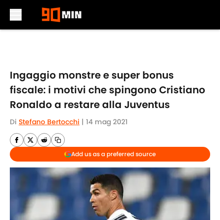
Skip to main content
Ingaggio monstre e super bonus
fiscale: i motivi che spingono Cristiano
Ronaldo a restare alla Juventus
Di
Stefano Bertocchi
|
14 mag 2021
Add us as a preferred source