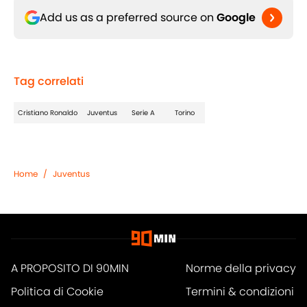
Add us as a preferred source on
Google
Tag correlati
Cristiano Ronaldo
Juventus
Serie A
Torino
Home
/
Juventus
A PROPOSITO DI 90MIN
Norme della privacy
Politica di Cookie
Termini & condizioni