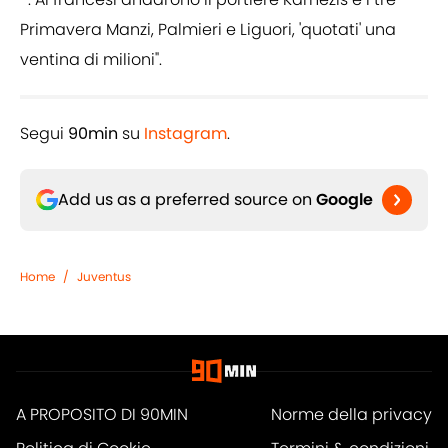
Primavera Manzi, Palmieri e Liguori, 'quotati' una
ventina di milioni".
Segui
90min
su
Instagram
.
Add us as a preferred source on
Google
Home
/
Juventus
A PROPOSITO DI 90MIN
Norme della privacy