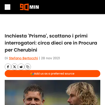
Skip to main content
Inchiesta 'Prisma', scattano i primi
interrogatori: circa dieci ore in Procura
per Cherubini
Di
Stefano Bertocchi
|
28 nov 2021
Add us as a preferred source