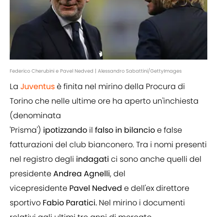
Federico Cherubini e Pavel Nedved | Alessandro Sabattini/GettyImages
La
Juventus
è finita nel mirino della Procura di
Torino che nelle ultime ore ha aperto un'inchiesta
(denominata
'Prisma')
ipotizzando
il
falso
in
bilancio
e false
fatturazioni del club bianconero. Tra i nomi presenti
nel registro degli
indagati
ci sono anche quelli del
presidente
Andrea
Agnelli
, del
vicepresidente
Pavel
Nedved
e dell'ex direttore
sportivo
Fabio
Paratici.
Nel mirino i documenti