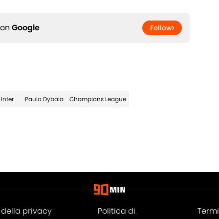
 on
Google
Follow
Inter
Paulo Dybala
Champions League
della privacy
Politica di
Termi