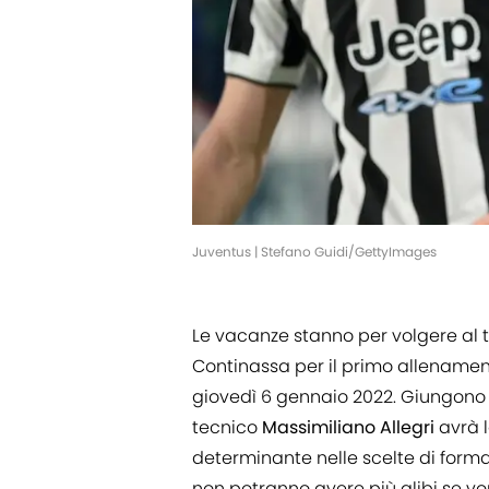
Juventus | Stefano Guidi/GettyImages
Le vacanze stanno per volgere al 
Continassa per il primo allenament
giovedì 6 gennaio 2022. Giungono bu
tecnico
Massimiliano Allegri
avrà 
determinante nelle scelte di forma
non potranno avere più alibi se vo