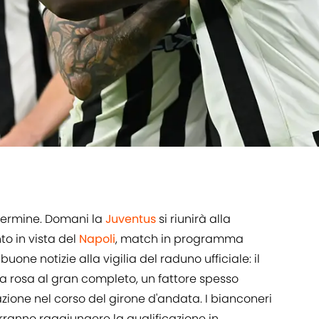
termine. Domani la
Juventus
si riunirà alla
o in vista del
Napoli
, match in programma
one notizie alla vigilia del raduno ufficiale: il
la rosa al gran completo, un fattore spesso
zione nel corso del girone d'andata. I bianconeri
rranno raggiungere la qualificazione in