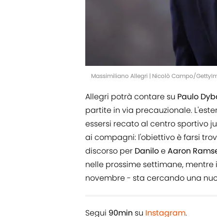
Massimiliano Allegri | Nicolò Campo/Getty
Allegri potrà contare su
Paulo Dyb
partite in via precauzionale. L'este
essersi recato al centro sportivo j
ai compagni: l'obiettivo è farsi t
discorso per
Danilo
e
Aaron Rams
nelle prossime settimane, mentre 
novembre - sta cercando una nuo
Segui
90min
su
Instagram
.