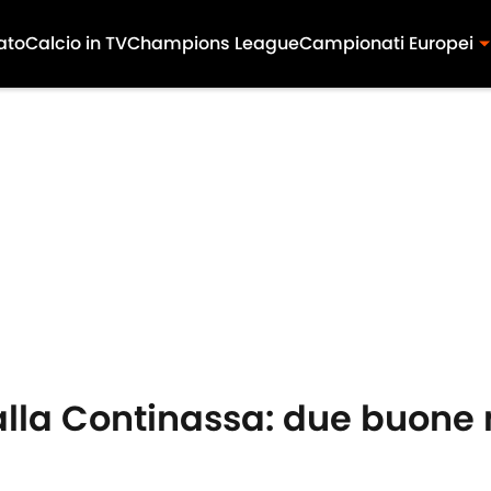
ato
Calcio in TV
Champions League
Campionati Europei
lla Continassa: due buone no