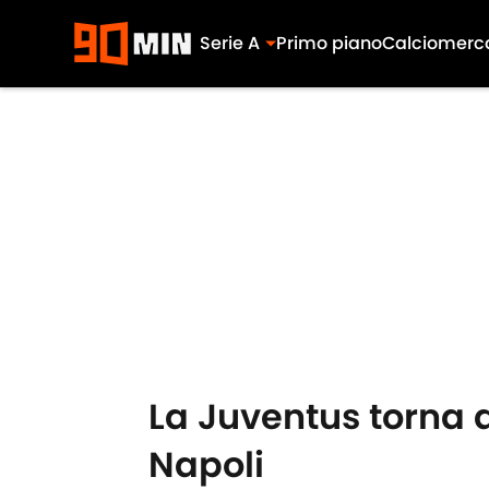
Serie A
Primo piano
Calciomerc
Skip to main content
La Juventus torna a
Napoli