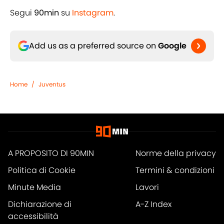
Segui
90min
su
Instagram
.
Add us as a preferred source on
Google
Home
/
Juventus
A PROPOSITO DI 90MIN
Norme della privacy
Politica di Cookie
Termini & condizioni
Minute Media
Lavori
Dichiarazione di
A-Z Index
accessibilità