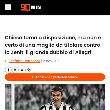
Skip to main content
Chiesa torna a disposizione, ma non è
certo di una maglia da titolare contro
lo Zenit: il grande dubbio di Allegri
Di
Stefano Bertocchi
|
2 nov 2021
Add us as a preferred source