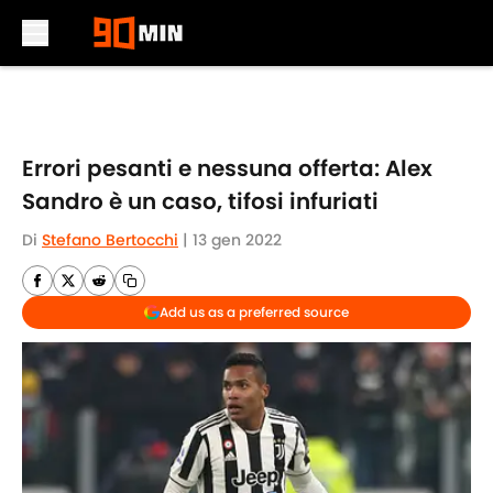
Skip to main content
Errori pesanti e nessuna offerta: Alex
Sandro è un caso, tifosi infuriati
Di
Stefano Bertocchi
|
13 gen 2022
Add us as a preferred source