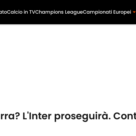
ato
Calcio in TV
Champions League
Campionati Europei
rra? L'Inter proseguirà. Cont