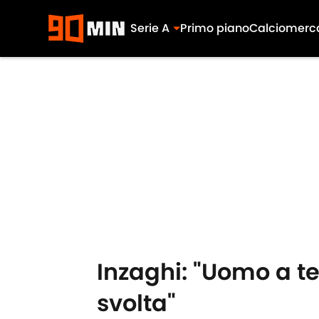
Serie A
Primo piano
Calciomerc
Skip to main content
Inzaghi: "Uomo a te
svolta"