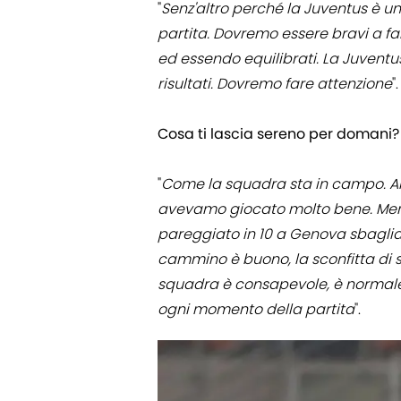
"
Senz'altro perché la Juventus è un
partita. Dovremo essere bravi a fa
ed essendo equilibrati. La Juventu
risultati. Dovremo fare attenzione
".
Cosa ti lascia sereno per domani?
"
Come la squadra sta in campo. A
avevamo giocato molto bene. Meri
pareggiato in 10 a Genova sbaglian
cammino è buono, la sconfitta di s
squadra è consapevole, è normale
ogni momento della partita
".