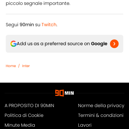
piccolo segnale importante.
Segui
90min
su
Twitch
.
Add us as a preferred source on
Google
Home
/
Inter
A PROPOSITO DI 90MIN
Norme della privacy
Politica di Cookie
Termini & condizioni
Minute Media
Lavori