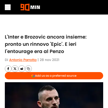
Skip to main content
L'Inter e Brozovic ancora insieme:
pronto un rinnovo 'Epic'. E ieri
l'entourage era al Penzo
Di
Antonio Parrotto
|
28 nov 2021
Add us as a preferred source