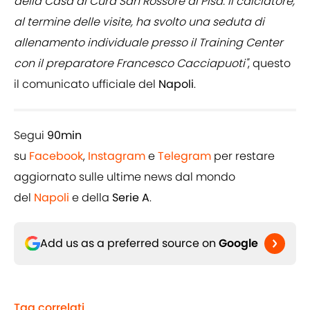
della Casa di Cura San Rossore di Pisa. Il calciatore,
al termine delle visite, ha svolto una seduta di
allenamento individuale presso il Training Center
con il preparatore Francesco Cacciapuoti"
, questo
il comunicato ufficiale del
Napoli
.
Segui
90min
su
Facebook
,
Instagram
e
Telegram
per restare
aggiornato sulle ultime news dal mondo
del
Napoli
e della
Serie A
.
Add us as a preferred source on
Google
Tag correlati