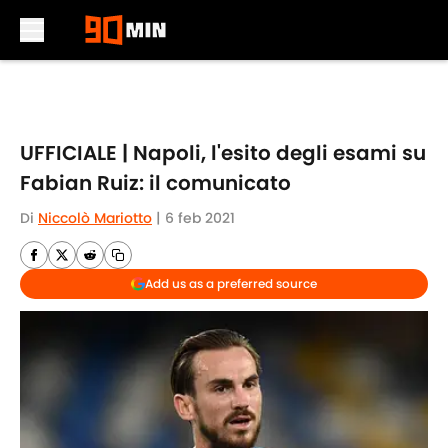
Skip to main content
UFFICIALE | Napoli, l'esito degli esami su
Fabian Ruiz: il comunicato
Di
Niccolò Mariotto
|
6 feb 2021
Add us as a preferred source