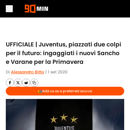
Skip to main content
UFFICIALE | Juventus, piazzati due colpi
per il futuro: ingaggiati i nuovi Sancho
e Varane per la Primavera
Di
Alessandro Bitto
|
1 set 2020
Add us as a preferred source