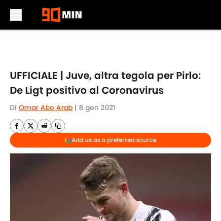
Skip to main content
UFFICIALE | Juve, altra tegola per Pirlo:
De Ligt positivo al Coronavirus
Di
Omar Abo Arab
|
8 gen 2021
Add us as a preferred source