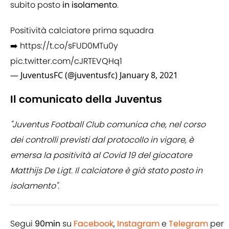
subito posto
in
isolamento
.
Positività calciatore prima squadra
➡️
https://t.co/sFUD0MTu0y
pic.twitter.com/cJRTEVQHq1
— JuventusFC (@juventusfc)
January 8, 2021
Il comunicato della Juventus
"Juventus Football Club comunica che, nel corso
dei controlli previsti dal protocollo in vigore, è
emersa la positività al Covid 19 del giocatore
Matthijs De Ligt. Il calciatore è già stato posto in
isolamento".
Segui
90min
su
Facebook
,
Instagram
e
Telegram
per