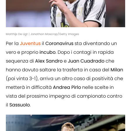
Matthijs De Ligt | Jonathan Moscrop/Getty Images
Per la
Juventus
il
Coronavirus
sta diventando un
vero e proprio
incubo
. Dopo i contagi in rapida
sequenza di
Alex
Sandro
e
Juan
Cuadrado
che
hanno dovuto saltare la trasferta in casa del
Milan
(poi vinta 3-1), arriva un altro caso di positività che
metterà in difficoltà
Andrea
Pirlo
nelle scelte in
vista del prossimo impegno di campionato contro
il
Sassuolo
.