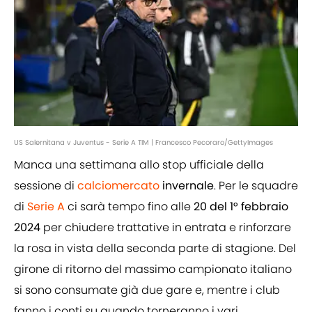
US Salernitana v Juventus - Serie A TIM | Francesco Pecoraro/GettyImages
Manca una settimana allo stop ufficiale della
sessione di
calciomercato
invernale
. Per le squadre
di
Serie A
ci sarà tempo fino alle
20 del 1° febbraio
2024
per chiudere trattative in entrata e rinforzare
la rosa in vista della seconda parte di stagione. Del
girone di ritorno del massimo campionato italiano
si sono consumate già due gare e, mentre i club
fanno i conti su quando torneranno i vari