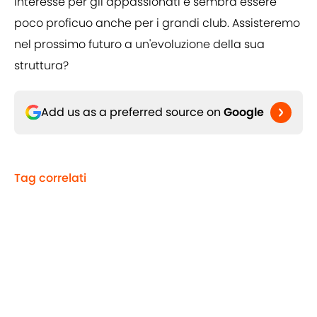
interesse per gli appassionati e sembra essere
poco proficuo anche per i grandi club. Assisteremo
nel prossimo futuro a un'evoluzione della sua
struttura?
Add us as a preferred source on
Google
Tag correlati
Serie A
Atalanta
Ligue 1
Inter
Home
/
Calciomercato