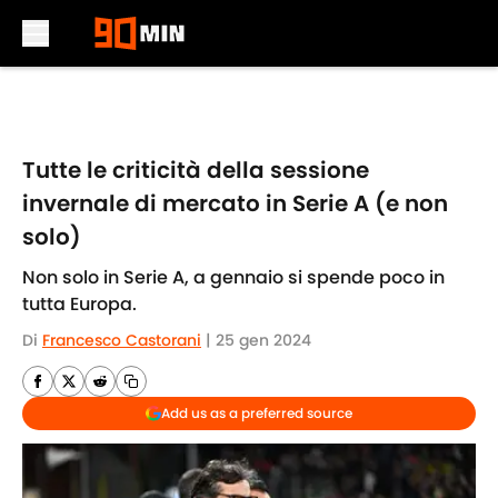
Skip to main content
Tutte le criticità della sessione
invernale di mercato in Serie A (e non
solo)
Non solo in Serie A, a gennaio si spende poco in
tutta Europa.
Di
Francesco Castorani
|
25 gen 2024
Add us as a preferred source