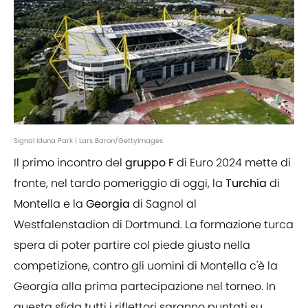
Signal Iduna Park | Lars Baron/GettyImages
Il primo incontro del
gruppo F
di Euro 2024 mette di
fronte, nel tardo pomeriggio di oggi, la
Turchia
di
Montella e la
Georgia
di Sagnol al
Westfalenstadion di Dortmund. La formazione turca
spera di poter partire col piede giusto nella
competizione, contro gli uomini di Montella c'è la
Georgia alla prima partecipazione nel torneo. In
questa sfida tutti i riflettori saranno puntati su