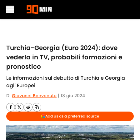
Skip to main content
Turchia-Georgia (Euro 2024): dove
vederla in TV, probabili formazioni e
pronostico
Le informazioni sul debutto di Turchia e Georgia
agli Europei
Di
Giovanni Benvenuto
|
18 giu 2024
Add us as a preferred source