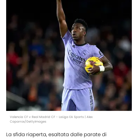
Valencia CF v Real Madrid CF - LaLiga EA Sports | Alex
Caparros/GettyImages
La sfida riaperta, esaltata dalle parate di