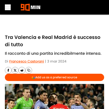
Skip to main content
Tra Valencia e Real Madrid è successo
di tutto
Il racconto di una partita incredibilmente intensa.
Di
Francesco Castorani
|
3 mar 2024
Add us as a preferred source