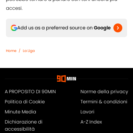
accesi.
Add us as a preferred source on
Google
Home
/
La Liga
A PROPOSITO DI 90MIN
Norme della privacy
Politica di Cookie
Termini & condizioni
Minute Media
Lavori
Dichiarazione di
A-Z Index
accessibilità