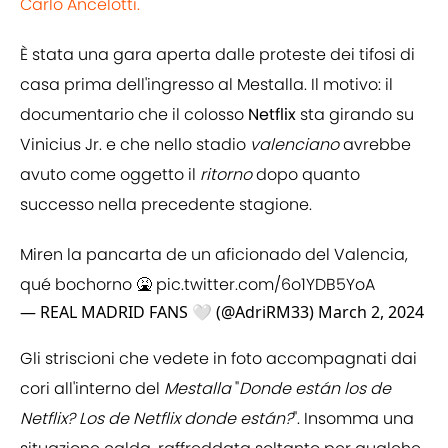
Carlo Ancelotti.
È stata una gara aperta dalle proteste dei tifosi di
casa prima dell'ingresso al Mestalla. Il motivo: il
documentario che il colosso
Netflix
sta girando su
Vinicius Jr. e che nello stadio
valenciano
avrebbe
avuto come oggetto il
ritorno
dopo quanto
successo nella precedente stagione.
Miren la pancarta de un aficionado del Valencia,
qué bochorno 🤮
pic.twitter.com/6o1YDB5YoA
— REAL MADRID FANS 🤍 (@AdriRM33)
March 2, 2024
Gli striscioni che vedete in foto accompagnati dai
cori all'interno del
Mestalla
"
Donde están los de
Netflix? Los de Netflix donde están?
". Insomma una