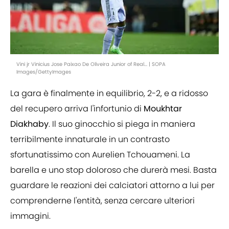
Vini jr Vinicius Jose Paixao De Oliveira Junior of Real... | SOPA
Images/GettyImages
La gara è finalmente in equilibrio, 2-2, e a ridosso
del recupero arriva l'infortunio di
Moukhtar
Diakhaby
. Il suo ginocchio si piega in maniera
terribilmente innaturale in un contrasto
sfortunatissimo con Aurelien Tchouameni. La
barella e uno stop doloroso che durerà mesi. Basta
guardare le reazioni dei calciatori attorno a lui per
comprenderne l'entità, senza cercare ulteriori
immagini.