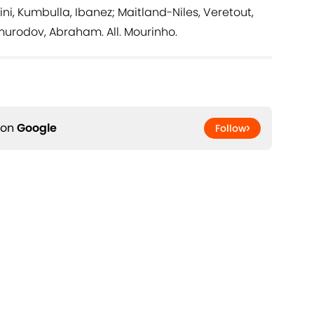
ini, Kumbulla, Ibanez; Maitland-Niles, Veretout,
omurodov, Abraham. All. Mourinho.
 on
Google
Follow