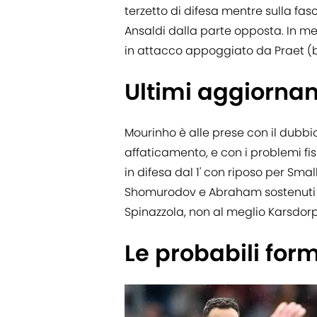
terzetto di difesa mentre sulla f
Ansaldi dalla parte opposta. In me
in attacco appoggiato da Praet (
Ultimi aggiorn
Mourinho è alle prese con il dubbio
affaticamento, e con i problemi fis
in difesa dal 1' con riposo per Sma
Shomurodov e Abraham sostenuti da
Spinazzola, non al meglio Karsdorp
Le probabili for