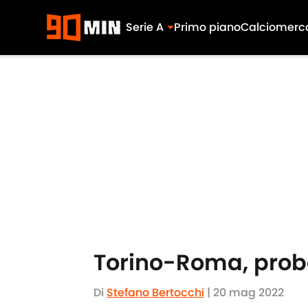
Serie A
Primo piano
Calciomerc
Skip to main content
Torino-Roma, proba
Di
Stefano Bertocchi
|
20 mag 2022