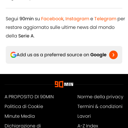
Segui
90min
su
Facebook
,
Instagram
e
Telegram
per
restare aggiornato sulle ultime news dal mondo
della
Serie A
.
Add us as a preferred source on
Google
A PROPOSITO DI 90MIN
Norme della privacy
Politica di Cookie
Termini & condizioni
Minute Media
Lavori
Dichiarazione di
A-Z Index