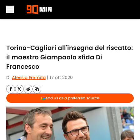
Skip to main content
Torino-Cagliari all'insegna del riscatto:
il maestro Giampaolo sfida Di
Francesco
Di
Alessio Eremita
|
17 ott 2020
Add us as a preferred source