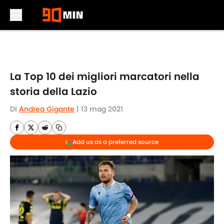
Skip to main content
La Top 10 dei migliori marcatori nella
storia della Lazio
Di
Andrea Gigante
|
13 mag 2021
Add us as a preferred source