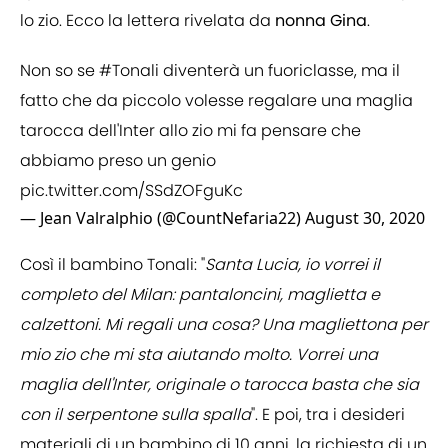
lo zio. Ecco la lettera rivelata da
nonna
Gina
.
Non so se
#Tonali
diventerà un fuoriclasse, ma il
fatto che da piccolo volesse regalare una maglia
tarocca dell'Inter allo zio mi fa pensare che
abbiamo preso un genio
pic.twitter.com/SSdZOFguKc
— Jean Valralphio (@CountNefaria22)
August 30, 2020
Così il bambino Tonali: "
Santa Lucia, io vorrei il
completo del Milan: pantaloncini, maglietta e
calzettoni. Mi regali una cosa? Una magliettona per
mio zio che mi sta aiutando molto. Vorrei una
maglia dell'Inter, originale o tarocca basta che sia
con il serpentone sulla spalla
". E poi, tra i desideri
materiali di un bambino di 10 anni, la richiesta di un