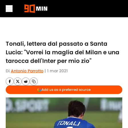
Skip to main content
Tonali, lettera dal passato a Santa
Lucia: "Vorrei la maglia del Milan e una
tarocca dell'Inter per mio zio"
Di
Antonio Parrotto
|
1 mar 2021
Add us as a preferred source