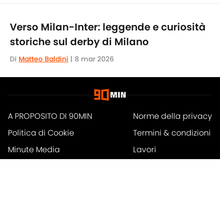
Verso Milan-Inter: leggende e curiosità
storiche sul derby di Milano
Di
Matteo Baldini
|
8 mar 2026
A PROPOSITO DI 90MIN
Norme della privacy
Politica di Cookie
Termini & condizioni
Minute Media
Lavori
Dichiarazione di
A-Z Index
accessibilità
Cookies Settings
© 2026
Powered by Minute Media
-
Tutti i diritti riservati