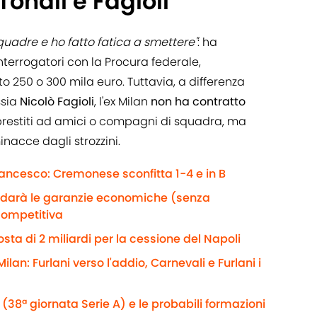
Tonali e Fagioli
adre e ho fatto fatica a smettere"
: ha
nterrogatori con la Procura federale,
250 o 300 mila euro. Tuttavia, a differenza
ssia
Nicolò Fagioli
, l'ex Milan
non ha contratto
prestiti ad amici o compagni di squadra, ma
nacce dagli strozzini.
rancesco: Cremonese sconfitta 1-4 e in B
e darà le garanzie economiche (senza
competitiva
sta di 2 miliardi per la cessione del Napoli
ilan: Furlani verso l'addio, Carnevali e Furlani i
(38ª giornata Serie A) e le probabili formazioni