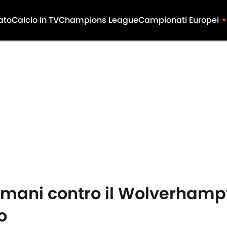
ato
Calcio in TV
Champions League
Campionati Europei
omani contro il Wolverhamp
o