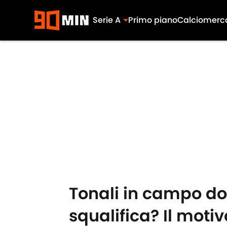
Serie A
Primo piano
Calciomerc
Skip to main content
Tonali in campo d
squalifica? Il motiv