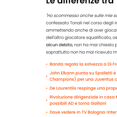
Le differenze tra 
"Ho scommesso anche sulle mie squ
confessato Tonali nel corso degli i
ammettendo anche di aver giocato 
dell'altro giocatore squalificato, o
alcun debito
, non ha mai chiesto 
soprattutto non ha mai ricevuto mi
Banda regala la salvezza a Di F
•
John Elkann punta su Spalletti 
•
Champions) per una Juventus 
De Laurentiis respinge una propo
•
Rivoluzione dirigenziale in casa M
•
possibili AD e torna Galliani
Dove vedere in TV Bologna-Inter 
•