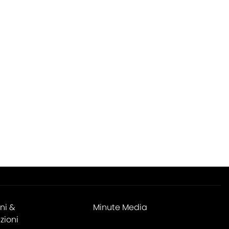
ni &
Minute Media
zioni