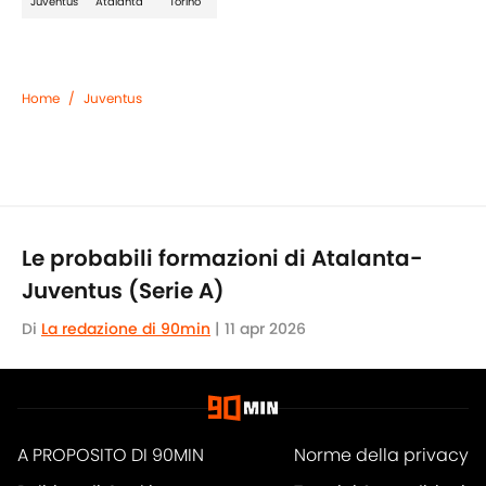
Juventus
Atalanta
Torino
Home
/
Juventus
Le probabili formazioni di Atalanta-
Juventus (Serie A)
Di
La redazione di 90min
|
11 apr 2026
A PROPOSITO DI 90MIN
Norme della privacy