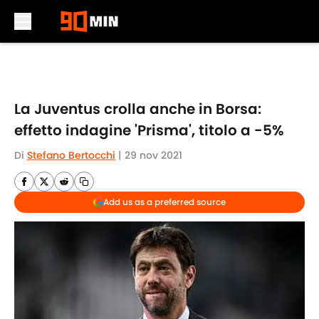
Skip to main content
La Juventus crolla anche in Borsa:
effetto indagine 'Prisma', titolo a -5%
Di
Stefano Bertocchi
|
29 nov 2021
Add us as a preferred source