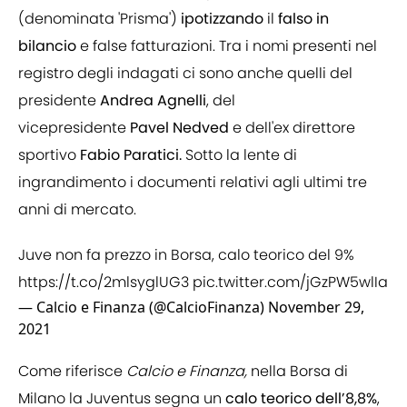
(denominata 'Prisma')
ipotizzando
il
falso in
bilancio
e false fatturazioni. Tra i nomi presenti nel
registro degli indagati ci sono anche quelli del
presidente
Andrea Agnelli
, del
vicepresidente
Pavel Nedved
e dell'ex direttore
sportivo
Fabio Paratici.
Sotto la lente di
ingrandimento i documenti relativi agli ultimi tre
anni di mercato.
Juve non fa prezzo in Borsa, calo teorico del 9%
https://t.co/2mlsyglUG3
pic.twitter.com/jGzPW5wlIa
— Calcio e Finanza (@CalcioFinanza)
November 29,
2021
Come riferisce
Calcio e Finanza,
nella Borsa di
Milano la Juventus segna un
calo teorico dell’8,8%
,