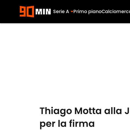
Serie A
Primo piano
Calciomerc
Skip to main content
Thiago Motta alla 
per la firma