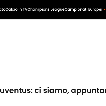
ato
Calcio in TV
Champions League
Campionati Europei
Juventus: ci siamo, appunt