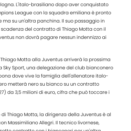
ologna. L'italo-brasiliano dopo aver conquistato
ampions League con la squadra emiliana è pronto
 ma su un'altra panchina. Il suo passaggio in
 scadenza del contratto di Thiago Motta con il
Juventus non dovrà pagare nessun indennizzo ai
 Thiago Motta alla Juventus arriverà la prossima
 Sky Sport, una delegazione del club bianconero
na dove vive la famiglia dell'allenatore italo-
onero metterà nero su bianco su un contratto
7) da 3,5 milioni di euro, cifra che può toccare i
o di Thiago Motta, la dirigenza della Juventus è al
on Massimiliano Allegri. Il tecnico livornese,
 sotto contratto con i bianconeri per un'altra