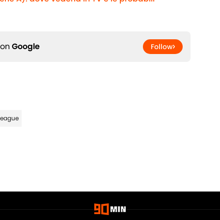
 on
Google
Follow
League