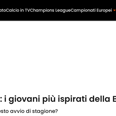
ato
Calcio in TV
Champions League
Campionati Europei
i giovani più ispirati della
uesto avvio di stagione?