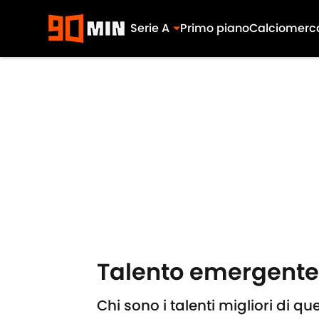
Serie A
Primo piano
Calciomerc
Skip to main content
Talento emergente: 
Chi sono i talenti migliori di q