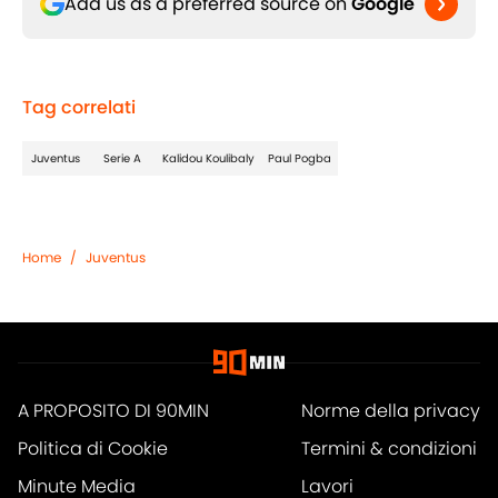
Add us as a preferred source on
Google
Tag correlati
Juventus
Serie A
Kalidou Koulibaly
Paul Pogba
Home
/
Juventus
A PROPOSITO DI 90MIN
Norme della privacy
Politica di Cookie
Termini & condizioni
Minute Media
Lavori