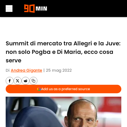
Skip to main content
Summit di mercato tra Allegri e la Juve:
non solo Pogba e Di Maria, ecco cosa
serve
Di
Andrea Gigante
|
25 mag 2022
Add us as a preferred source