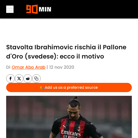
Skip to main content
Stavolta Ibrahimovic rischia il Pallone
d'Oro (svedese): ecco il motivo
Di
Omar Abo Arab
|
12 nov 2020
Add us as a preferred source