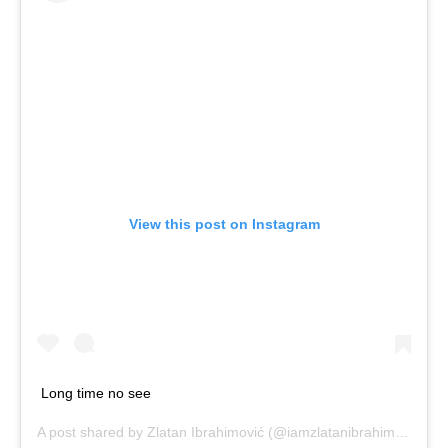
View this post on Instagram
Long time no see
A post shared by
Zlatan Ibrahimović
(@iamzlatanibrahimovic) on