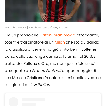
Zlatan Ibrahimovic | Jonathan Moscrop/Getty Images
C'è un premio che
Zlatan Ibrahimovic
, attaccante,
totem e trascinatore di un
Milan
che sta guidando
la classifica di Serie A, ha già vinto ben
11
volte
nel
corso della sua lunga carriera, l'ultima nel 2016: si
tratta del
Pallone
d'Oro
, ma non quello "classico"
assegnato da
France
Football
e appannaggio di
Leo
Messi
e
Cristiano
Ronaldo
, bensì quello svedese
dei giurati di
Guldbollen
.