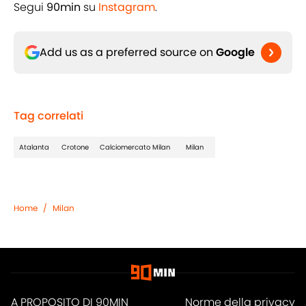
Segui
90min
su
Instagram
.
Add us as a preferred source on
Google
Tag correlati
Atalanta
Crotone
Calciomercato Milan
Milan
Home
/
Milan
A PROPOSITO DI 90MIN
Norme della privacy