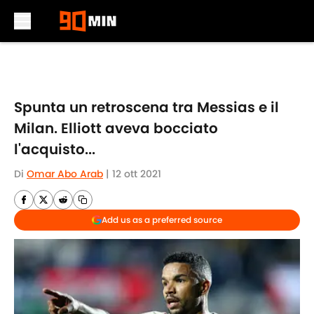
Skip to main content
Spunta un retroscena tra Messias e il
Milan. Elliott aveva bocciato
l'acquisto...
Di
Omar Abo Arab
|
12 ott 2021
Add us as a preferred source