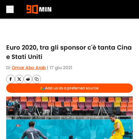
Skip to main content
Euro 2020, tra gli sponsor c'è tanta Cina
e Stati Uniti
Di
Omar Abo Arab
|
17 giu 2021
Add us as a preferred source