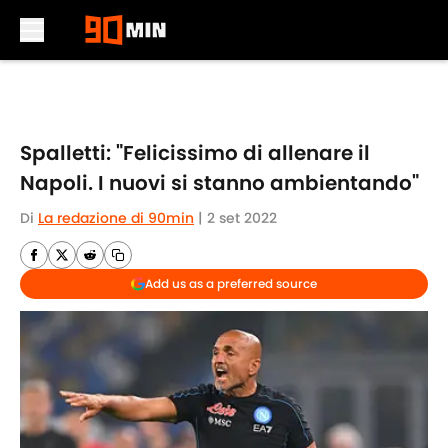
Skip to main content
Spalletti: "Felicissimo di allenare il
Napoli. I nuovi si stanno ambientando"
Di
La redazione di 90min
|
2 set 2022
Add us as a preferred source